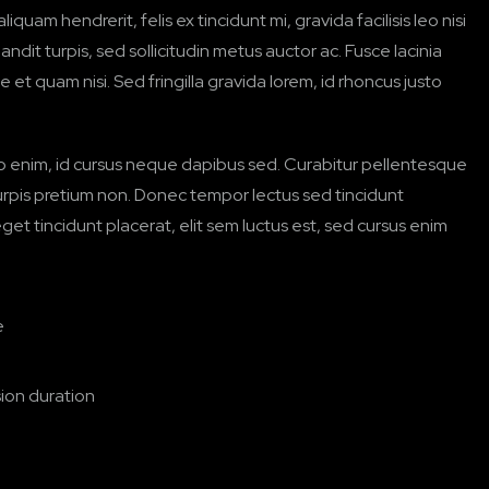
quam hendrerit, felis ex tincidunt mi, gravida facilisis leo nisi
andit turpis, sed sollicitudin metus auctor ac. Fusce lacinia
et quam nisi. Sed fringilla gravida lorem, id rhoncus justo
enim, id cursus neque dapibus sed. Curabitur pellentesque
turpis pretium non. Donec tempor lectus sed tincidunt
eget tincidunt placerat, elit sem luctus est, sed cursus enim
e
sion duration