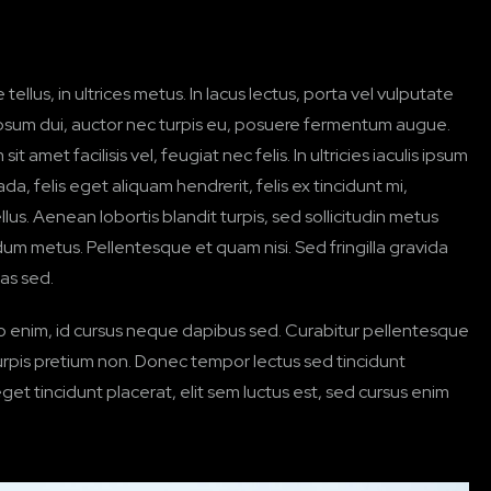
tellus, in ultrices metus. In lacus lectus, porta vel vulputate
s ipsum dui, auctor nec turpis eu, posuere fermentum augue.
it amet facilisis vel, feugiat nec felis. In ultricies iaculis ipsum
a, felis eget aliquam hendrerit, felis ex tincidunt mi,
tellus. Aenean lobortis blandit turpis, sed sollicitudin metus
rdum metus. Pellentesque et quam nisi. Sed fringilla gravida
as sed.
enim, id cursus neque dapibus sed. Curabitur pellentesque
turpis pretium non. Donec tempor lectus sed tincidunt
eget tincidunt placerat, elit sem luctus est, sed cursus enim