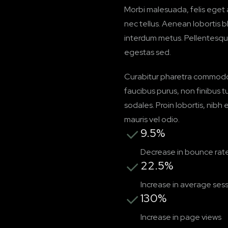
Morbi malesuada, felis eget ali
nec tellus. Aenean lobortis bl
interdum metus. Pellentesque 
egestas sed.
Curabitur pharetra commodo 
faucibus purus, non finibus 
sodales. Proin lobortis, nibh 
mauris vel odio.
9.5%
Decrease in bounce rat
22.5%
Increase in average ses
130%
Increase in page views