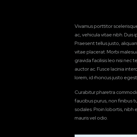
Vivamus porttitor scelerisque 
ac, vehicula vitae nibh. Dui
Praesent tellus justo, aliquam s
vitae placerat. Morbi malesuad
gravida facilisis leo nisi nec 
auctor ac. Fusce lacinia inte
lorem, id rhoncus justo egest
Curabitur pharetra commodo 
faucibus purus, non finibus 
sodales. Proin lobortis, nibh 
mauris vel odio.