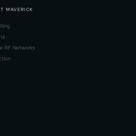
T MAVERICK
ting
na
ve RF Networks
ction