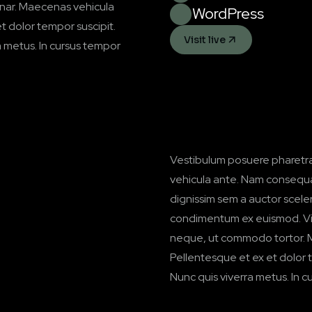
vinar. Maecenas vehicula
WordPress
t dolor tempor suscipit.
Visit live
ra metus. In cursus tempor
Vestibulum posuere pharetra m
vehicula ante. Nam consequat
dignissim sem a auctor sceleri
condimentum ex euismod. Viva
neque, ut commodo tortor. M
Pellentesque et ex et dolor te
Nunc quis viverra metus. In c