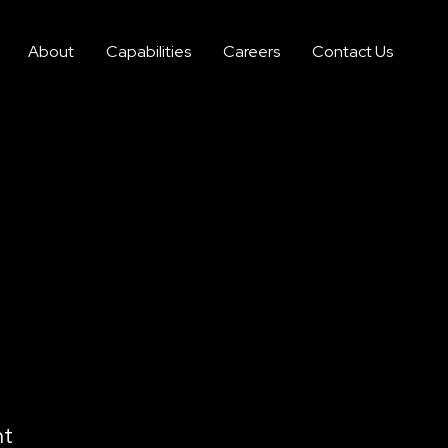
About
Capabilities
Careers
Contact Us
nt